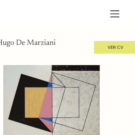
Hugo De Marziani
VER CV