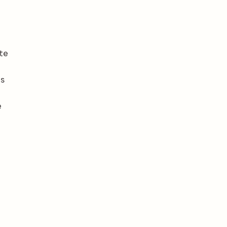
te
as
e