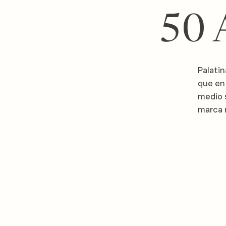
50
Palatin
que en
medio 
marca r